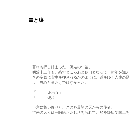
雪と涙
暮れも押し詰まった、師走の午後。
明治十三年も、残すところあと数日となって、新年を迎える準備
その空気に背中を押されるかのように、道をゆく人達の足取りも自
は、剣心と薫だけではなかった。
「･･････おろ？」
「･･････あ！」
不意に舞い降りた、この冬最初の天からの使者。
往来の人々は一瞬慌ただしさを忘れて、頬を緩めて頭上を