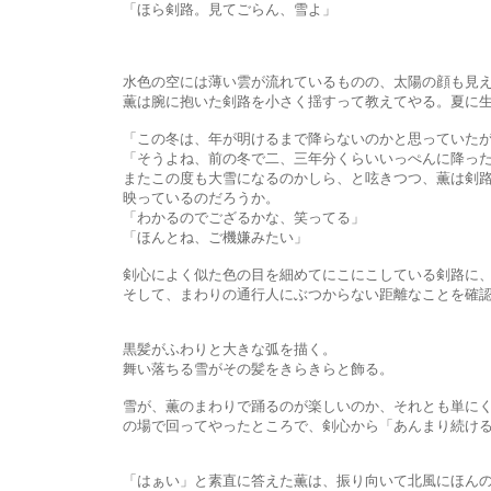
「ほら剣路。見てごらん、雪よ」
水色の空には薄い雲が流れているものの、太陽の顔も見えて
薫は腕に抱いた剣路を小さく揺すって教えてやる。夏に生まれ
「この冬は、年が明けるまで降らないのかと思っていたが･･･
「そうよね、前の冬で二、三年分くらいいっぺんに降ったみ
またこの度も大雪になるのかしら、と呟きつつ、薫は剣路の顔を覗
映っているのだろうか。
「わかるのでござるかな、笑ってる」
「ほんとね、ご機嫌みたい」
剣心によく似た色の目を細めてにこにこしている剣路に、薫
そして、まわりの通行人にぶつからない距離なことを確認して―
黒髪がふわりと大きな弧を描く。
舞い落ちる雪がその髪をきらきらと飾る。
雪が、薫のまわりで踊るのが楽しいのか、それとも単にくるくる動
の場で回ってやったところで、剣心から「あんまり続けると、
「はぁい」と素直に答えた薫は、振り向いて北風にほんのり染ま