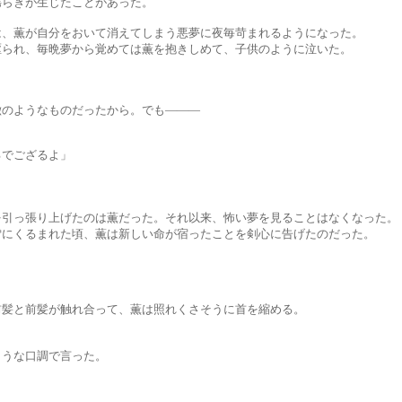
が生じたことがあった。
自分をおいて消えてしまう悪夢に夜毎苛まれるようになった。
毎晩夢から覚めては薫を抱きしめて、子供のように泣いた。
うなものだったから。でも―――
ござるよ」
り上げたのは薫だった。それ以来、怖い夢を見ることはなくなった。
まれた頃、薫は新しい命が宿ったことを剣心に告げたのだった。
髪が触れ合って、薫は照れくさそうに首を縮める。
な口調で言った。
」