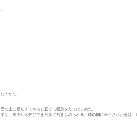
。
たのかな」
に横たえてやると直ぐに寝息をたてはじめた。
ろから伸びてきた腕に抱きしめられる。膝の間に座らされた薫は、遠