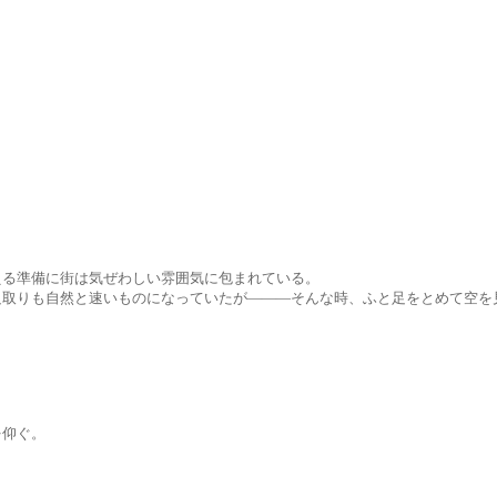
に街は気ぜわしい雰囲気に包まれている。
然と速いものになっていたが―――そんな時、ふと足をとめて空を見
仰ぐ。