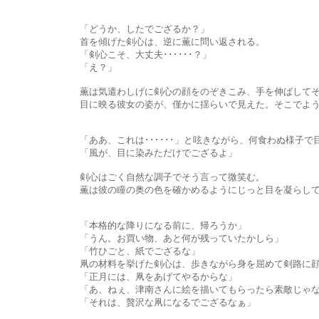
「どうか、したでござるか？」
首を傾げた剣心は、逆に薫に問い返される。
「剣心こそ、大丈夫･･････？」
「え？」
薫は気遣わしげに剣心の顔をのぞきこみ、手を伸ばしてそっ
目に映る彼女の姿が、僅かに揺らいで見えた。そこでようやく、
「ああ、これは･･････」と呟きながら、何食わぬ様子で目
「風が、目に染みただけでござるよ」
剣心はごく自然な調子でそう言って微笑む。
薫は彼の瞳の奥の色を確かめるようにじっと目を凝らしてから
「本格的な降りになる前に、帰ろうか」
「うん。お買い物、あと何が残っていたかしら」
「竹ひごと、紙でござるな」
凧の材料を挙げた剣心は、歩きながら身を屈めて剣路に顔を
「正月には、凧をあげてやるからな」
「あ、ねぇ、津南さんに絵を描いてもらったら素敵じゃな
「それは、贅沢な凧になるでござるなぁ」