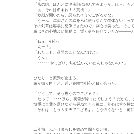
「凧の絵、ほんとに津南殿に頼んでみようか。ほら、もともと餅を
「あ、それは名案ね！大賛成！」
「妙殿が聞いたら、怒られそうでござるがな」
「うーん、津南さんの絵を凧に使うなんて勿体ない！って
その剣幕は容易に想像できたので、剣心は笑った。そして、剣路
薫はその心地よい振動に、暫く身を任せていたが―――ふと、
「ねぇ、剣心」
「んー？」
「わたしも、昼間のことなんだけど」
「うん」
「･･････やっぱり、剣心泣いていたんじゃないの？」
ぴたり、と振動が止まる。
薫が振り向くと、近い距離で剣心と目が合った。
「どうして、そう思うのでござる？」
「だって･･････ほら、初雪が降ったでしょう？ だから、ひょっ
慎重に言葉を選びながら尋ねてくる薫に、剣心は首を横に振
「それは、もう大丈夫でござるよ。もう怖くないと、前にも
二年前、ふたり暮らしを始めて間もない頃。