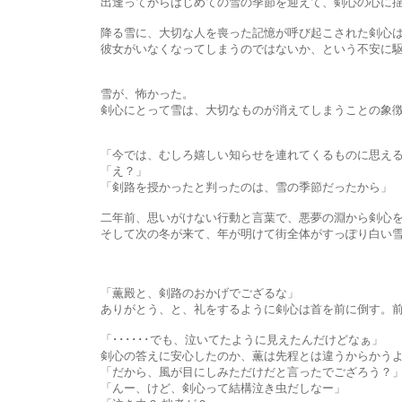
出逢ってからはじめての雪の季節を迎えて、剣心の心に揺らぎ
降る雪に、大切な人を喪った記憶が呼び起こされた剣心は、薫が
彼女がいなくなってしまうのではないか、という不安に駆られ、
雪が、怖かった。
剣心にとって雪は、大切なものが消えてしまうことの象徴のよ
「今では、むしろ嬉しい知らせを連れてくるものに思えるで
「え？」
「剣路を授かったと判ったのは、雪の季節だったから」
二年前、思いがけない行動と言葉で、悪夢の淵から剣心を引っ張
そして次の冬が来て、年が明けて街全体がすっぽり白い雪にくる
「薫殿と、剣路のおかげでござるな」
ありがとう、と、礼をするように剣心は首を前に倒す。前髪と前
「･･････でも、泣いてたように見えたんだけどなぁ」
剣心の答えに安心したのか、薫は先程とは違うからかうよう
「だから、風が目にしみただけだと言ったでござろう？
「んー、けど、剣心って結構泣き虫だしなー」