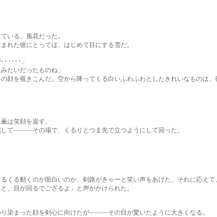
いる。風花だった。
た彼にとっては、はじめて目にする雪だ。
･･･」
たいだったものね」
きこんだ。空から降ってくる白いふわふわとしたきれいなものは、彼
は笑顔を返す。
――その場で、くるりとつま先で立つようにして回った。
くのが面白いのか、剣路がきゃーと笑い声をあげた。それに応えて、
目が回るでござるよ」と声がかけられた。
った顔を剣心に向けたが―――その目が驚いたように大きくなる。