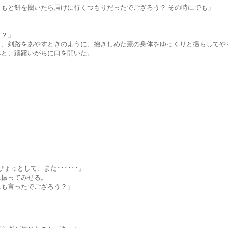
搗いたら届けに行くつもりだったでござろう？ その時にでも」
？」
をあやすときのように、抱きしめた薫の身体をゆっくりと揺らしてや
躊躇いがちに口を開いた。
として、また･･････」
ってみせる。
言ったでござろう？」