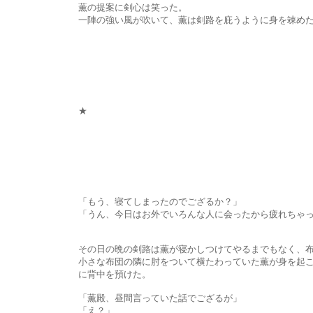
薫の提案に剣心は笑った。
一陣の強い風が吹いて、薫は剣路を庇うように身を竦めた
★
「もう、寝てしまったのでござるか？」
「うん、今日はお外でいろんな人に会ったから疲れちゃっ
その日の晩の剣路は薫が寝かしつけてやるまでもなく、布団の上
小さな布団の隣に肘をついて横たわっていた薫が身を起こすと、後
に背中を預けた。
「薫殿、昼間言っていた話でござるが」
「え？」