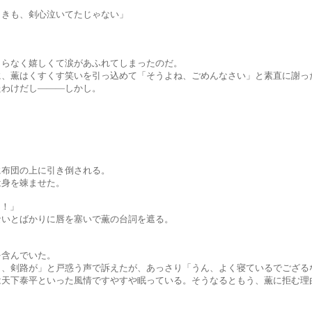
、剣心泣いてたじゃない」
く嬉しくて涙があふれてしまったのだ。
すくす笑いを引っ込めて「そうよね、ごめんなさい」と素直に謝った
けだし―――しかし。
団の上に引き倒される。
を竦ませた。
･！」
ばかりに唇を塞いで薫の台詞を遮る。
んでいた。
」と戸惑う声で訴えたが、あっさり「うん、よく寝ているでござるな
といった風情ですやすや眠っている。そうなるともう、薫に拒む理由