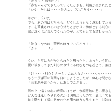
「泣き虫？ 拙者が？」
「赤ちゃんができたって伝えたときも、剣路が生まれたときも
「いや、それは･･････仕方ないでござろう･･････」
確かに、泣いた。
でも、あの時はどちらも、どうしようもなく感動してたまらな
そこを茶化されるのは心外だとばかりに憮然とする剣心に、薫はく
彼が泣くほど喜んでくれたのが、とてもとても嬉しかったわ
「泣き虫なのは、薫殿のほうでござろう？」
「きゃ･･････！」
ぐい、と肩に力がかけられたと思ったら、あっという間に布
覆い被さってきた剣心の表情に不穏なものを感じて、薫は身
「け･･････剣心？ えーと、ごめんなさ･･････んっ･････
もう一度謝罪の言葉を口にしようとしたが、剣心は聞かないと
「意地悪を言うから、仕返しでござるよ」
唇の上で囁く剣心の声音のほうが、余程意地の悪い響きを含
どんな仕返しをされるのかは明白だったので、薫は「でも、剣路が
首を動かして横に敷かれた布団のほうを見やると、剣路は天下泰平