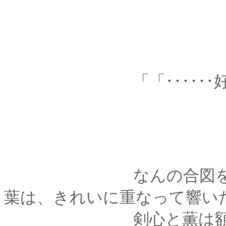
「「･･････好
なんの合図をするこ
葉は、きれいに重なって響い
剣心と薫は額と額を