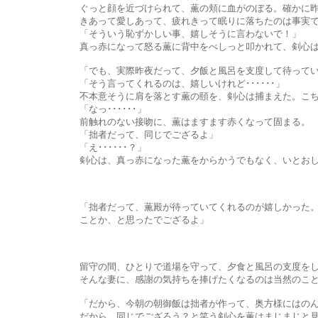
ぐっと顔を近づけられて、薫の頬に血がのぼる。確かに昨夜は、数
きあって愛しあって、疲れきって眠りに落ちたのは事実で
「そういう恥ずかしい事、嬉しそうに言わないで！」
真っ赤になって怒る薫に背中をべしっと叩かれて、剣心は「あ
「でも、実際昨夜だって、夕飯と風呂を支度して待っていてく
「そう言ってくれるのは、嬉しいけれど･･････」
不本意そうに肩を落とす薫の頤を、剣心は捕まえた。こちらを
「なっ･･････」
前触れのない接吻に、薫はますます赤くなって固まる。
「拙者だって、同じでござるよ」
「え･･････？」
剣心は、真っ赤になった薫をからかうでもなく、いとおしげに
「拙者だって、薫殿が待っていてくれるのが嬉しかった。昨晩、久
ことか、と思ったでござるよ」
留守の間、ひとりで道場を守って、夕食と風呂の支度をして待って
そんな妻に、感謝の気持ちを捧げたくなるのは当然のこと
「だから、今朝の朝御飯は拙者が作って、奥方様にはのんびり朝
だから、同じでござろう？と笑う剣心を薫はまじまじと見つめた。