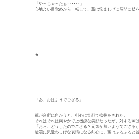
「やっちゃったぁ･･････」
心地よい目覚めから一転して、薫は悩ましげに眉間に皺を寄せ
★
「あ、おはようでござる」
薫が台所に向かうと、剣心に笑顔で挨拶をされた。
それはそれは爽やかで上機嫌な笑顔だったが、対する薫は「おはよ
「おろ、どうしたのでござる？元気が無いようでござるが･･･
途端に気遣わしげな表情になる剣心に、薫はふるふると首を横に