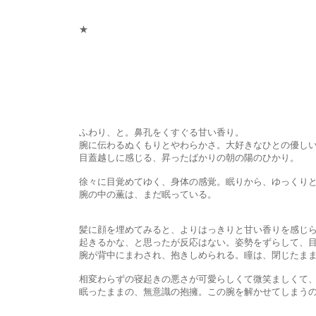
★
ふわり、と。鼻孔をくすぐる甘い香り。
腕に伝わるぬくもりとやわらかさ。大好きなひとの優しい
目蓋越しに感じる、昇ったばかりの朝の陽のひかり。
徐々に目覚めてゆく、身体の感覚。眠りから、ゆっくりと浮
腕の中の薫は、まだ眠っている。
髪に顔を埋めてみると、よりはっきりと甘い香りを感じられる。
起きるかな、と思ったが反応はない。姿勢をずらして、目蓋にも小
腕が背中にまわされ、抱きしめられる。瞳は、閉じたまま
相変わらずの寝起きの悪さが可愛らしくて微笑ましくて、剣
眠ったままの、無意識の抱擁。この腕を解かせてしまうのが勿体