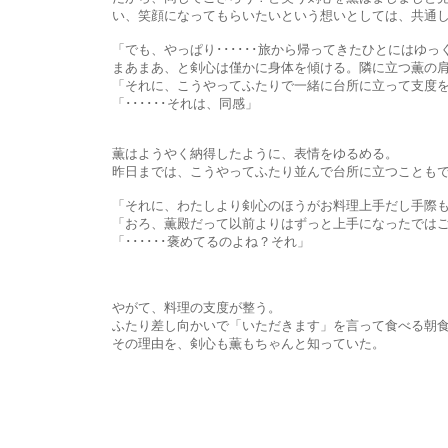
い、笑顔になってもらいたいという想いとしては、共通して
「でも、やっぱり･･････旅から帰ってきたひとにはゆっくり寝て
まあまあ、と剣心は僅かに身体を傾ける。隣に立つ薫の肩に、
「それに、こうやってふたりで一緒に台所に立って支度をする
「･･････それは、同感」
薫はようやく納得したように、表情をゆるめる。
昨日までは、こうやってふたり並んで台所に立つこともできなかっ
「それに、わたしより剣心のほうがお料理上手だし手際もいいもん
「おろ、薫殿だって以前よりはずっと上手になったではご
「･･････褒めてるのよね？それ」
やがて、料理の支度が整う。
ふたり差し向かいで「いただきます」を言って食べる朝食は、
その理由を、剣心も薫もちゃんと知っていた。