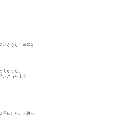
いるうちに自然と
と向かった。
たされた土産
――
手伝いたいと思っ