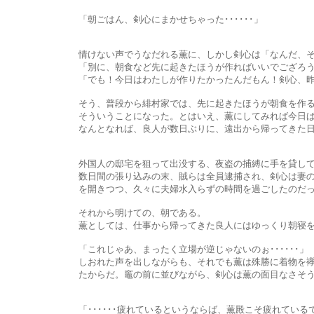
「朝ごはん、剣心にまかせちゃった･･････」
情けない声でうなだれる薫に、しかし剣心は「なんだ、そん
「別に、朝食など先に起きたほうが作ればいいでござろう？い
「でも！今日はわたしが作りたかったんだもん！剣心、昨日帰って
そう、普段から緋村家では、先に起きたほうが朝食を作るようにし
そういうことになった。とはいえ、薫にしてみれば今日ばかり
なんとなれば、良人が数日ぶりに、遠出から帰ってきた日の
外国人の邸宅を狙って出没する、夜盗の捕縛に手を貸して欲しいと
数日間の張り込みの末、賊らは全員逮捕され、剣心は妻の待つ道場
を開きつつ、久々に夫婦水入らずの時間を過ごしたのだっ
それから明けての、朝である。
薫としては、仕事から帰ってきた良人にはゆっくり朝寝をしても
「これじゃあ、まったく立場が逆じゃないのぉ･･････」
しおれた声を出しながらも、それでも薫は殊勝に着物を襷掛ける。
たからだ。竈の前に並びながら、剣心は薫の面目なさそうな、少
「･･････疲れているというならば、薫殿こそ疲れているで