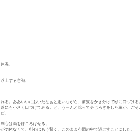
体温。
上する意識。
ああいいにおいだなぁと思いながら、前髪をかき分けて額に口づける
さく口づけてみる。と、うーんと唸って身じろぎをした薫が、ごそご
だ。
心は頬をほころばせる。
なくて、剣心はもう暫く、このまま布団の中で過ごすことにした。