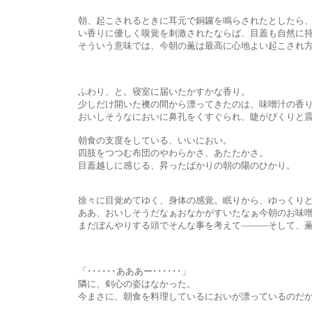
朝、起こされるときに耳元で銅鑼を鳴らされたとしたら、嫌でも飛
い香りに優しく嗅覚を刺激されたならば、目蓋も自然に持ち
そういう意味では、今朝の薫は最高に心地よい起こされ方で、
ふわり、と。寝室に届いたかすかな香り。
少しだけ開いた襖の間から漂ってきたのは、味噌汁の香り
おいしそうなにおいに鼻孔をくすぐられ、睫がぴくりと震
朝食の支度をしている、いいにおい。
四肢をつつむ布団のやわらかさ、あたたかさ。
目蓋越しに感じる、昇ったばかりの朝の陽のひかり。
徐々に目覚めてゆく、身体の感覚。眠りから、ゆっくりと浮
ああ、おいしそうだなぁおなかがすいたなぁ今朝のお味噌汁
まだぼんやりする頭でそんな事を考えて―――そして、薫は
「･･････あああー･･････」
隣に、剣心の姿はなかった。
今まさに、朝食を料理しているにおいが漂っているのだから、