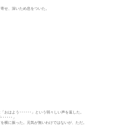
、深いため息をついた。
う･･････」という弱々しい声を返した。
･･･」
振った。元気が無いわけではないが、ただ。