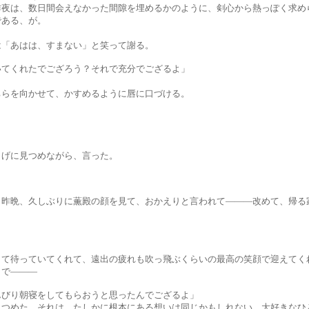
日間会えなかった間隙を埋めるかのように、剣心から熱っぽく求めら
ある、が。
はは、すまない」と笑って謝る。
れたでござろう？それで充分でござるよ」
向かせて、かすめるように唇に口づける。
見つめながら、言った。
しぶりに薫殿の顔を見て、おかえりと言われて―――改めて、帰る家
いてくれて、遠出の疲れも吹っ飛ぶくらいの最高の笑顔で迎えてく
で―――
寝をしてもらおうと思ったんでござるよ」
それは、たしかに根本にある想いは同じかもしれない。大好きなひと