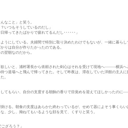
なこと」と笑う。
つもそうしているのだし」
きたばかりで疲れてるんだし･･････」
ている。夫婦間で特別に取り決めたわけでもないが、一緒に暮らして
は自分が作りたかったのである。
翌朝なのだから。
、浦村署長から依頼された剣心はそれを受けて現地へ―――横浜へ
へと飛んで帰ってきた。そして昨夜は、滞在していた洋館の主人に持
た。
らい、自分の支度する朝餉の香りで目覚めを迎えてほしかったのに―
朝食の支度はあらかた終わっているが、せめて器によそう事くらいは
し、拗ねてもいるような顔を見て、くすりと笑う。
ござろう？」