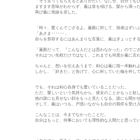
「そう言ってもらえるとありがたい。なにせ、自分でもびっく
ますます意味がわからず、薫は首を傾げる。髪から滴った雫が、ま
再び薫に視線を戻した。
「時々、驚くんでござるよ。薫殿に対して、拙者はずいぶんと
「あさま･･････」
自らを形容するにはあんまりな言葉に、薫はぎょっとする
「薫殿だって、『こんな人だとは思わなかった』のでござろう？
それはつい先程だけではなく、これまでも何度か薫に言われ
ちゃんと、想いを伝えあうまで、剣心は薫に指一本触れようとしな
しかし、「好きだ」と告げて、心に科していた枷を外してか
でも、それは剣心自身でも驚いていることだった。
ただ、愛しいという気持ちから、彼女のことがもっと欲し
他の誰にも見せない顔をもっと見たくなる。誰にも聞かせない
そして、薫はいつも、戸惑いながらも自分の我侭を受け入れてく
こんなことは、今までなかったことだ。
自分はもっと、何事においても理性的な人間だと思っていたのに