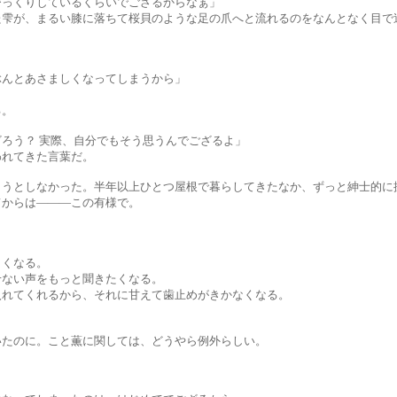
りしているくらいでござるからなぁ」
るい膝に落ちて桜貝のような足の爪へと流れるのをなんとなく目で追
あさましくなってしまうから」
。
 実際、自分でもそう思うんでござるよ」
てきた言葉だ。
かった。半年以上ひとつ屋根で暮らしてきたなか、ずっと紳士的に振
らは―――この有様で。
くなる。
声をもっと聞きたくなる。
れるから、それに甘えて歯止めがきかなくなる。
。こと薫に関しては、どうやら例外らしい。