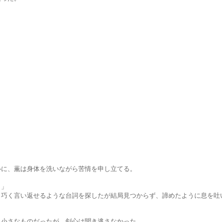
薫は身体を洗いながら苦情を申し立てる。
」
」
返せるような台詞を探したが結局見つからず、諦めたように息を吐
ものだったが、剣心は聞き逃さなかった。