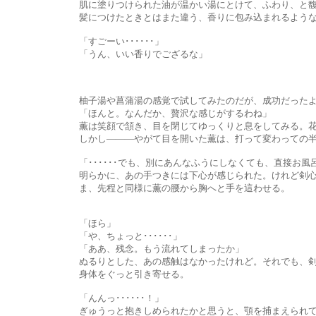
肌に塗りつけられた油が温かい湯にとけて、ふわり、と馥郁
髪につけたときとはまた違う、香りに包み込まれるような感覚
「すごーい･･････」
「うん、いい香りでござるな」
柚子湯や菖蒲湯の感覚で試してみたのだが、成功だったようだ。
「ほんと。なんだか、贅沢な感じがするわね」
薫は笑顔で頷き、目を閉じてゆっくりと息をしてみる。花園の中
しかし―――やがて目を開いた薫は、打って変わっての半眼に
「･･････でも、別にあんなふうにしなくても、直接お風呂に
明らかに、あの手つきには下心が感じられた。けれど剣心は少しも
ま、先程と同様に薫の腰から胸へと手を這わせる。
「ほら」
「や、ちょっと･･････」
「ああ、残念。もう流れてしまったか」
ぬるりとした、あの感触はなかったけれど。それでも、剣心の指が
身体をぐっと引き寄せる。
「んんっ･･････！」
ぎゅうっと抱きしめられたかと思うと、顎を捕まえられて熱