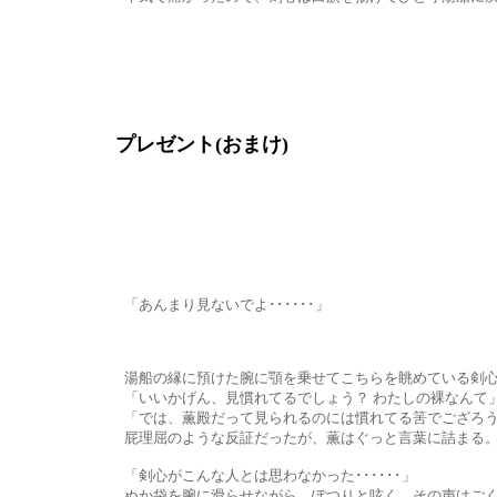
プレゼント(おまけ)
「あんまり見ないでよ･･････」
湯船の縁に預けた腕に顎を乗せてこちらを眺めている剣心に、
「いいかげん、見慣れてるでしょう？ わたしの裸なんて
「では、薫殿だって見られるのには慣れてる筈でござろう
屁理屈のような反証だったが、薫はぐっと言葉に詰まる。巧く言い
「剣心がこんな人とは思わなかった･･････」
ぬか袋を腕に滑らせながら、ぽつりと呟く。その声はごく小さな