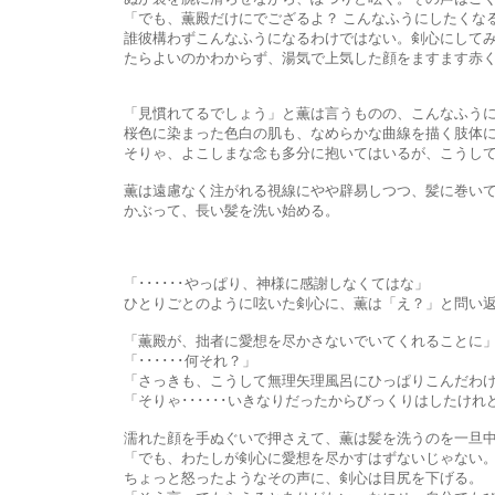
「でも、薫殿だけにでござるよ？ こんなふうにしたくなる
誰彼構わずこんなふうになるわけではない。剣心にしてみれば、こ
たらよいのかわからず、湯気で上気した顔をますます赤く染めて、
「見慣れてるでしょう」と薫は言うものの、こんなふうに湯の中
桜色に染まった色白の肌も、なめらかな曲線を描く肢体に湯が伝い
そりゃ、よこしまな念も多分に抱いてはいるが、こうしてただ
薫は遠慮なく注がれる視線にやや辟易しつつ、髪に巻いていた手ぬ
かぶって、長い髪を洗い始める。
「･･････やっぱり、神様に感謝しなくてはな」
ひとりごとのように呟いた剣心に、薫は「え？」と問い返した。
「薫殿が、拙者に愛想を尽かさないでいてくれることに
「･･････何それ？」
「さっきも、こうして無理矢理風呂にひっぱりこんだわけ
「そりゃ･･････いきなりだったからびっくりはしたけれ
濡れた顔を手ぬぐいで押さえて、薫は髪を洗うのを一旦中断
「でも、わたしが剣心に愛想を尽かすはずないじゃない。そん
ちょっと怒ったようなその声に、剣心は目尻を下げる。