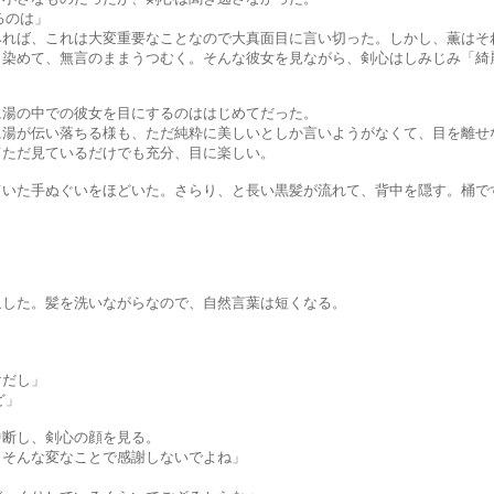
のは」
れは大変重要なことなので大真面目に言い切った。しかし、薫はそれ
無言のままうつむく。そんな彼女を見ながら、剣心はしみじみ「綺麗
での彼女を目にするのははじめてだった。
落ちる様も、ただ純粋に美しいとしか言いようがなくて、目を離せ
見ているだけでも充分、目に楽しい。
ぐいをほどいた。さらり、と長い黒髪が流れて、背中を隠す。桶です
髪を洗いながらなので、自然言葉は短くなる。
」
だし」
ど」
し、剣心の顔を見る。
な変なことで感謝しないでよね」