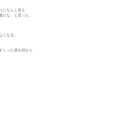
になんと答え
だな」と思った。
なくなる。
くった湯を頭から