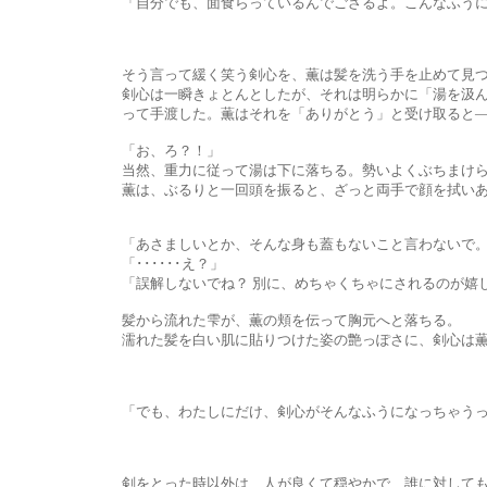
「自分でも、面食らっているんでござるよ。こんなふうになっ
そう言って緩く笑う剣心を、薫は髪を洗う手を止めて見つめていた
剣心は一瞬きょとんとしたが、それは明らかに「湯を汲んでほしい
って手渡した。薫はそれを「ありがとう」と受け取ると―――高
「お、ろ？！」
当然、重力に従って湯は下に落ちる。勢いよくぶちまけられた湯は
薫は、ぶるりと一回頭を振ると、ざっと両手で顔を拭いあげ、その
「あさましいとか、そんな身も蓋もないこと言わないで。それじ
「･･････え？」
「誤解しないでね？ 別に、めちゃくちゃにされるのが嬉しいってわ
髪から流れた雫が、薫の頬を伝って胸元へと落ちる。
濡れた髪を白い肌に貼りつけた姿の艶っぽさに、剣心は薫に気
「でも、わたしにだけ、剣心がそんなふうになっちゃうっていうの
剣をとった時以外は、人が良くて穏やかで、誰に対しても優しい