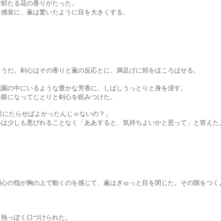
たる花の香りがたった。
に、薫は驚いたように目を大きくする。
剣心はその香りと薫の反応とに、満足げに頬をほころばせる。
にいるような豊かな芳香に、しばしうっとりと身を浸す。
なってじとりと剣心を睨みつけた。
たらせばよかったんじゃないの？」
悪びれることなく「ああすると、気持ちよいかと思って」と答えた。
胸の上で動くのを感じて、薫はぎゅっと目を閉じた。その隙をつくよ
っぽく口づけられた。