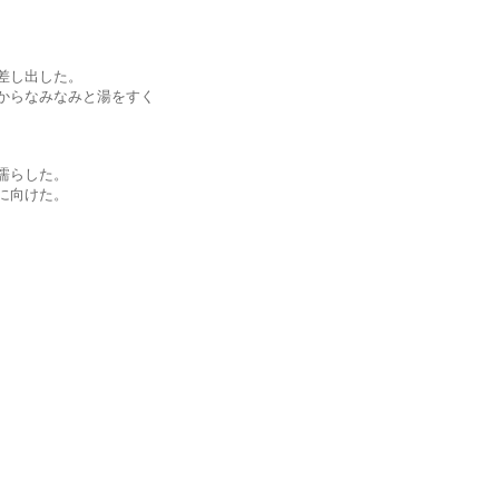
差し出した。
らなみなみと湯をすく
濡らした。
に向けた。