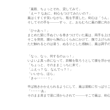
「薫殿、ちょっとそれ、貸してみて」
「えー？ なあに、剣心もつけてみたいの？」
薫はくすくす笑いながら、瓶を手渡した。剣心は「うん」と頷き
そしてその手を―――すっ、と。おもむろに薫の腰に向かっ
「ひゃあっ！」
まとめた髪に手ぬぐいを巻きつけていた薫は、両手を上げた
そこを突然、腰から胸のふくらみにかけて、撫で上げられ
ただ触れるとのは違う、ぬるりとした感触に、薫は調子のは
「なっ、なっ、何するのぉっ！」
いよいよ真っ赤になって、距離を取ろうとして腰を浮かせた薫
「ちょっと、そのままこっちに来て」
「ふえっ？ な、なんでっ？！」
「いいから、ほら」
「きゃ･･････！」
半ば抱きかかえられるようにして、薫は湯船に引っぱりこ
「･･････あ」
そのまま肩まで湯に浸からされて―――そこで薫は、剣心の