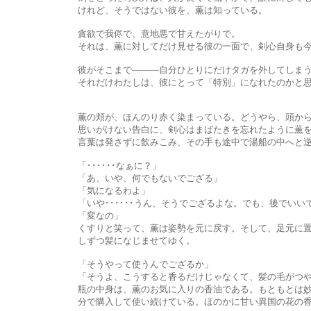
けれど、そうではない彼を、薫は知っている。
貪欲で我侭で、意地悪で甘えたがりで。
それは、薫に対してだけ見せる彼の一面で、剣心自身も今まで
彼がそこまで―――自分ひとりにだけタガを外してしまうのは
それだけわたしは、彼にとって「特別」になれたのかと思うと―
薫の頬が、ほんのり赤く染まっている。どうやら、頭から湯をか
思いがけない告白に、剣心はまばたきを忘れたように薫を見つめた
言葉は発さずに飲みこみ、その手も途中で湯船の中へと逆戻
「･･････なぁに？」
「あ、いや、何でもないでござる」
「気になるわよ」
「いや･･････うん、そうでござるよな。でも、後でいいで
「変なの」
くすりと笑って、薫は姿勢を元に戻す。そして、足元に置いてあっ
しずつ髪になじませてゆく。
「そうやって使うんでござるか」
「そうよ、こうすると香るだけじゃなくて、髪の毛がつやつ
瓶の中身は、薫のお気に入りの香油である。もともとは妙から貰っ
分で購入して使い続けている。ほのかに甘い異国の花の香油は