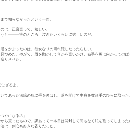
知らなかったという一面。
、正直言って、嬉しい。
――実のところ、泣きたいくらいに嬉しいのだ。
ぶったのは、彼女なりの照れ隠しだったらしい。
。やがて、唇を動かして何かを言いかけ、右手を薫に向かってのばし
りさせた。
ござるよ」
た深緑の瓶に手を伸ばし、蓋を開けて中身を数滴手のひらに取った。
やになるの」
たもので、訳あって一本目は開封して間もなく瓶を割ってしまったが
、剣心も好きな香りだった。