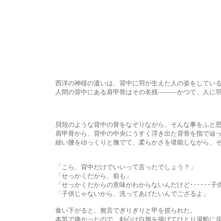
西洋の神様の遣いは、背中に羽が生えた人の姿をしている
人間の背中にある肩甲骨はその名残―――かつて、人に羽があ
貝殻のような背中の骨をなぞりながら、そんな事をふと思い出し
肩甲骨から、背中の中央にうすく浮き出た背骨を指で辿って、
細い腰をゆっくりと撫でて、柔らかさを堪能しながら、その手を前
「こら、背中だけでいいって言ったでしょう？」
「せっかくだから、前も」
「せっかくだからの意味がわからないんだけど･･････子供じ
「子供じゃないから、洗ってあげたいんでござるよ」
食い下がると、無言でぎりぎりと甲を抓られた。
本気で痛かったので、剣心は白旗を揚げてひとり湯船に戻