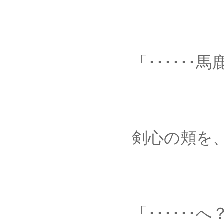
「･･････馬鹿
剣心の頬を、ひっ
「･･････へ？