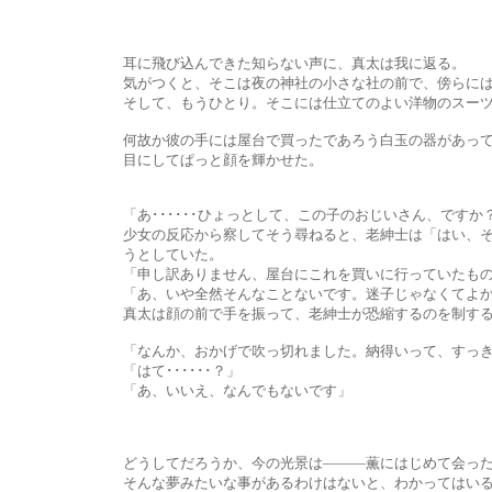
耳に飛び込んできた知らない声に、真太は我に返る。
気がつくと、そこは夜の神社の小さな社の前で、傍らにはあの
そして、もうひとり。そこには仕立てのよい洋物のスーツを着
何故か彼の手には屋台で買ったであろう白玉の器があって、真太の
目にしてぱっと顔を輝かせた。
「あ･･････ひょっとして、この子のおじいさん、ですか
少女の反応から察してそう尋ねると、老紳士は「はい、そのような
うとしていた。
「申し訳ありません、屋台にこれを買いに行っていたものでして･
「あ、いや全然そんなことないです。迷子じゃなくてよかったと
真太は顔の前で手を振って、老紳士が恐縮するのを制する。そし
「なんか、おかげで吹っ切れました。納得いって、すっきり
「はて･･････？」
「あ、いいえ、なんでもないです」
どうしてだろうか、今の光景は―――薫にはじめて会った瞬間の
そんな夢みたいな事があるわけはないと、わかってはいるけれど