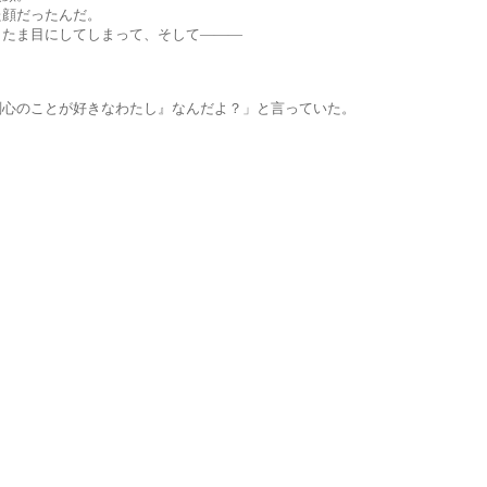
だったんだ。
目にしてしまって、そして―――
とが好きなわたし』なんだよ？」と言っていた。
」