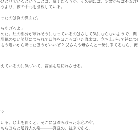
いるということは、迷子だろうか。その割には、少女からは不安げな
り、彼の手元を凝視している。
たのは例の狐面だ。
あげるよ」
の部分が壊れそうになっているのはさして気にならないようで、撫で
い笑顔につられて口許をほころばせた真太は、立ち上がって袴につい
ら帰ったほうがいいぞ？ 父さんや母さんと一緒に来てるなら、俺がそこ
いるのに気づいて、言葉を途切れさせる。
？
頭上を仰ぐと、そこには澄み渡った水色の空。
らと通行人の姿―――真昼の、往来である。