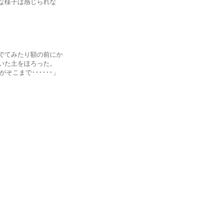
様子は感じられな
てみたり額の前にか
た土をほろった。
まで･･････」