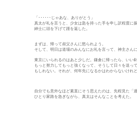
「･･････じゃあな、ありがとう」
真太が礼を言うと、少女は匙を持った手を申し訳程度に振ってみせ
紳士に頭を下げて踵を返した。
まずは、帰って叔父さんに怒られよう。
そして、明日は道場のみんなにお礼を言って、神主さんにも
東京にいられるのはあと少しだ。鎌倉に帰ったら、いい剣術道
もっと努力してもっと強くなって、そうして日々を送ってゆくうち
もしれない。それが、何年先になるかはわからないけれど
自分でも意外なほど素直にそう思えたのは、先程見た「過去」
ひとり家路を急ぎながら、真太はそんなことを考えた。