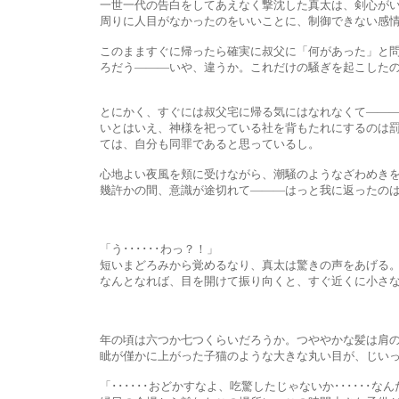
一世一代の告白をしてあえなく撃沈した真太は、剣心がいなくな
周りに人目がなかったのをいいことに、制御できない感情にまか
このまますぐに帰ったら確実に叔父に「何があった」と問い詰めら
ろだう―――いや、違うか。これだけの騒ぎを起こしたのだか
とにかく、すぐには叔父宅に帰る気にはなれなくて―――真太は社
いとはいえ、神様を祀っている社を背もたれにするのは罰あたりか
ては、自分も同罪であると思っているし。
心地よい夜風を頬に受けながら、潮騒のようなざわめきを聞いて
幾許かの間、意識が途切れて―――はっと我に返ったのは、背中
「う･･････わっ？！」
短いまどろみから覚めるなり、真太は驚きの声をあげる
なんとなれば、目を開けて振り向くと、すぐ近くに小さな女の
年の頃は六つか七つくらいだろうか。つややかな髪は肩の上できっ
眦が僅かに上がった子猫のような大きな丸い目が、じいっと
「･･････おどかすなよ、吃驚したじゃないか･･････なんだ