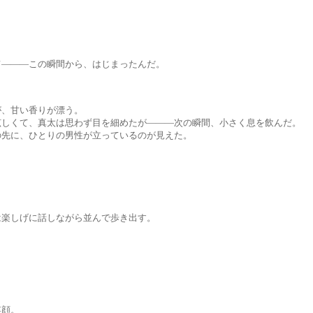
―この瞬間から、はじまったんだ。
甘い香りが漂う。
、真太は思わず目を細めたが―――次の瞬間、小さく息を飲んだ。
、ひとりの男性が立っているのが見えた。
げに話しながら並んで歩き出す。
顔。