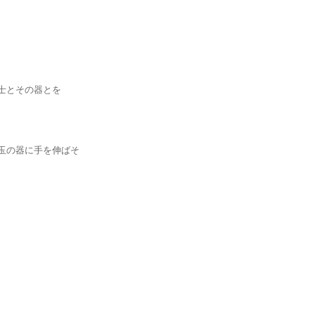
とその器とを
の器に手を伸ばそ