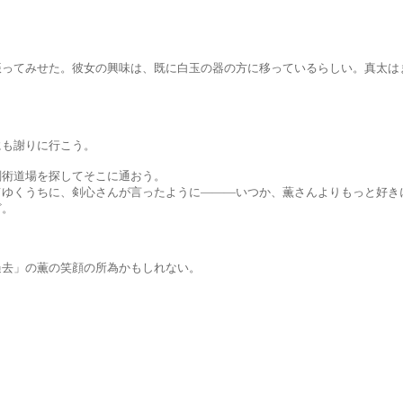
た。彼女の興味は、既に白玉の器の方に移っているらしい。真太はま
謝りに行こう。
場を探してそこに通おう。
に、剣心さんが言ったように―――いつか、薫さんよりもっと好きに
。
の薫の笑顔の所為かもしれない。