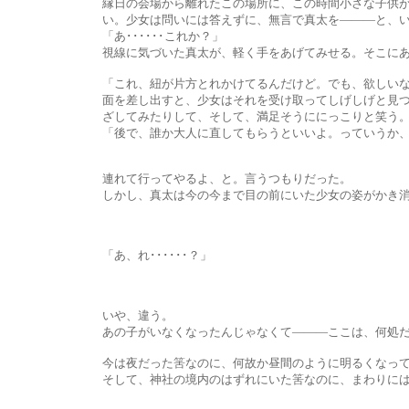
縁日の会場から離れたこの場所に、この時間小さな子供がひとりで
い。少女は問いには答えずに、無言で真太を―――と、いうよ
「あ･･････これか？」
視線に気づいた真太が、軽く手をあげてみせる。そこにあっ
「これ、紐が片方とれかけてるんだけど。でも、欲しいなら
面を差し出すと、少女はそれを受け取ってしげしげと見つめた。紐
ざしてみたりして、そして、満足そうににっこりと笑う。邪気のな
「後で、誰か大人に直してもらうといいよ。っていうか、もう遅いか
連れて行ってやるよ、と。言うつもりだった。
しかし、真太は今の今まで目の前にいた少女の姿がかき消えて
「あ、れ･･････？」
いや、違う。
あの子がいなくなったんじゃなくて―――ここは、何処だ
今は夜だった筈なのに、何故か昼間のように明るくなっている。
そして、神社の境内のはずれにいた筈なのに、まわりにはちらほ