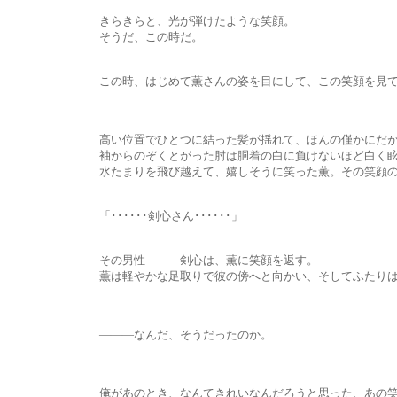
きらきらと、光が弾けたような笑顔。
そうだ、この時だ。
この時、はじめて薫さんの姿を目にして、この笑顔を見て――
高い位置でひとつに結った髪が揺れて、ほんの僅かにだが、
袖からのぞくとがった肘は胴着の白に負けないほど白く眩しくて
水たまりを飛び越えて、嬉しそうに笑った薫。その笑顔の先に
「･･････剣心さん･･････」
その男性―――剣心は、薫に笑顔を返す。
薫は軽やかな足取りで彼の傍へと向かい、そしてふたりは楽し
―――なんだ、そうだったのか。
俺があのとき、なんてきれいなんだろうと思った、あの笑