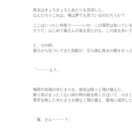
真太はきょろきょろとあたりを見回した。
なんだろうこれは。俺は夢でも見ているのだろうか？
ここはいったい何処で―――いや、この場所は知っている。叔父
そうだ、はじめて薫さんの姿を見たのも、この道を歩いてい
と、その時。
後ろから近づいてきた気配が、立ち竦む真太の横をすっと追
「･･････え？」
梅雨の名残の水たまりを、彼女は軽々と飛び越えた。
飾り気のまったくない紺の袴の裾を軽くさばいて、小さく助走
青空を映した水たまりを難なく飛び越え、着地に成功した彼女
「薫、さん･･････？」