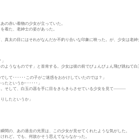
赤い着物の少女が立っていた。
た、老紳士の姿があった。
目にはそれがなんだか不釣り合いな印象に映った。が、少女は老紳士
？」
ものです」と首肯する。少女は彼の前でぴょんぴょん飛び跳ねて白玉
･････この子がご迷惑をおかけしていたのでは？」
いうか･･････」
て、白玉の器を手に目をきらきらさせている少女を見て―――
したというか」
、あの過去の光景は、この少女が見せてくれたような気がした。
。でも、何故かそう思えてならなかった。