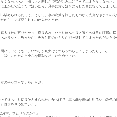
ったあと、悔しさと悲しさで涙がこみ上げてきて止まらなくなった。
せて泣くだけ泣いたら、見事に赤く泣きはらした目になってしまった
れるだろう。そして、事の次第を話したものなら完膚なきまでの失恋
ら、まず怒られるのが先だろうか。
に寄りかかって座り込み、ひとりぼんやりと遠くの縁日の喧騒に耳を
とも思ったが、先程仲間のひとりが扉を壊してしまったのだから今更
いるうちに、いつしか真太はうつらうつらしてしまったらしい。
にかたんと小さな振動を感じたためだった。
。
子が立っていたからだ。
ちり切りそろえられたおかっぱで、真っ赤な着物に明るい山吹色の帯
真太を見つめていた。
お前、ひとりなのか？」