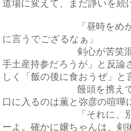
道場に変えて、まだ諍いを続
「昼時をめがけて来
に言うでござるなぁ」
剣心が苦笑混じりに
手土産持参だろうが」と反論
しく「飯の後に食おうぜ」と
饅頭を携えて来たの
口に入るのは薫と弥彦の喧嘩
「それに、別に悪し
ーよ。確かに嬢ちゃんは、剣