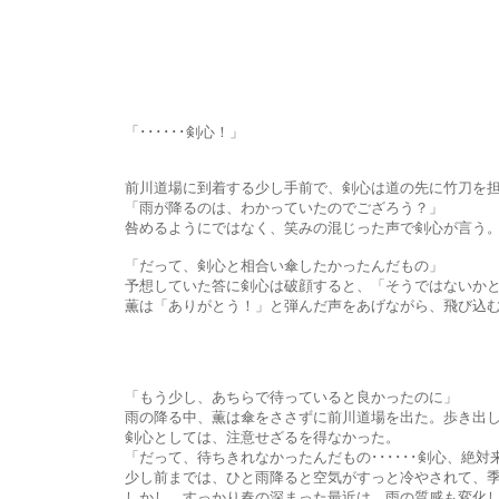
「･･････剣心！」
前川道場に到着する少し手前で、剣心は道の先に竹刀を担い
「雨が降るのは、わかっていたのでござろう？」
咎めるようにではなく、笑みの混じった声で剣心が言う。薫も悪
「だって、剣心と相合い傘したかったんだもの」
予想していた答に剣心は破顔すると、「そうではないかと思って
薫は「ありがとう！」と弾んだ声をあげながら、飛び込むよう
「もう少し、あちらで待っていると良かったのに」
雨の降る中、薫は傘をささずに前川道場を出た。歩き出してすぐに
剣心としては、注意せざるを得なかった。
「だって、待ちきれなかったんだもの･･････剣心、絶対来てく
少し前までは、ひと雨降ると空気がすっと冷やされて、季節が二
しかし、すっかり春の深まった最近は、雨の質感も変化し