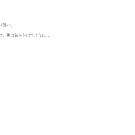
り難い。
、薫は首を伸ばすようにし