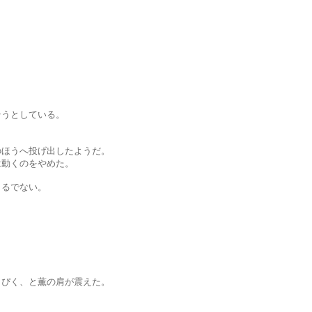
としている。
うへ投げ出したようだ。
くのをやめた。
るでない。
く、と薫の肩が震えた。