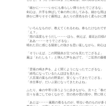
「確かに･･････いかにも春らしい降りかたでござるな」
剣心は、片手を伸ばして傘の外に出してみる。細かな雨は、肌に
静かに降りそそぐ霧雨は、あたりの景色を白く柔らかに煙らせる。
「いろんなものが、教えてくれるわね。春もたけなわです
「え？」
「雨の温度もそうだし･･････ほら、例えば、最近お日様のあた
「ああ･･････そうでござるな」
晴れた日に感じる陽射しの強さを思い返しながら、剣心は
「そういえば、この間陽炎が立つのを見たでござるよ」
薫は「わたしも！」と弾んだ声をあげて、「ご近所の藤棚で、そ
「雲雀の鳴き声を、よく聞くようになったでござるな」
「綿毛になっているたんぽぽを見たわ」
「八百屋の葉ものの野菜が、安くなってきたでござる」
「水仕事が、だいぶ楽になってきたわよね」
ふたり、傘の中寄り添うように歩きながら、次々と「春の深ま
日々を過ごしてゆくなかで、空の色や雲の形や、野に咲く花や丹
「あとは･･････薫殿の着るものが、明るい色のものが多く