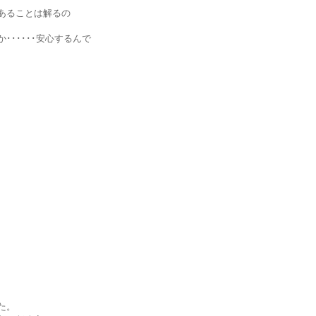
ることは解るの
････安心するんで
た。