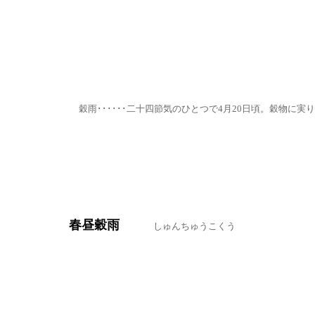
穀雨･･････二十四節気のひとつで4月20日頃。穀物に
春昼穀雨
しゅんちゅうこくう