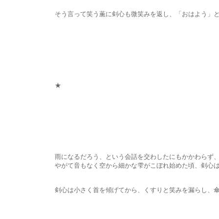
そう言って笑う薫に剣心も微笑みを返し、「おはよう」と答え
★
雨になるだろう、という会話を交わしたにもかかわらず、薫は
やがて音もなく空から細かな雫がこぼれ始めた頃、剣心は彼女の
剣心は小さく首を傾げてから、くすりと笑みを漏らし、傘をひ