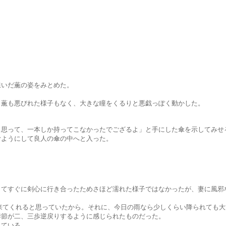
だ薫の姿をみとめた。
びれた様子もなく、大きな瞳をくるりと悪戯っぽく動かした。
、一本しか持ってこなかったでござるよ」と手にした傘を示してみせ
にして良人の傘の中へと入った。
剣心に行き合ったためさほど濡れた様子ではなかったが、妻に風邪な
れると思っていたから。それに、今日の雨なら少しくらい降られても大
、三歩逆戻りするように感じられたものだった。
ている。