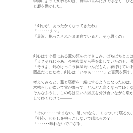
季節によって変わるのは、自然の営みだけではなく、ひとの暮らしも
と唇を動かした。
「剣心が、あったかくなってきたわ」
「･･････え？」
「最近、抱っこされたまま寝ていると、そう思うの」
剣心はすぐ横にある薫の顔をのぞきこみ、ぱちぱちとまばたきを
「え？それじゃあ、今朝布団から手を出していたのも、暑かっ
「そうよ、剣心けっこう体温高いんだもん。寝ぼけていると
図星だったため、剣心は「いやぁ･･････」と言葉を濁す
考えてみると、薫と寝所を一緒にするようになったのは、季節
木枯らしが吹いて雪が降って、どんどん寒くなってゆくなか、夜
そんなふうに、この冬は互いの温度を分け合いながら暖かく夜を過
してゆくわけで―――
「その･･････すまない。暑いのなら、くっついて寝るの、
「剣心、わたしを抱っこしないで眠れるの？」
「･･････眠れないでござる」