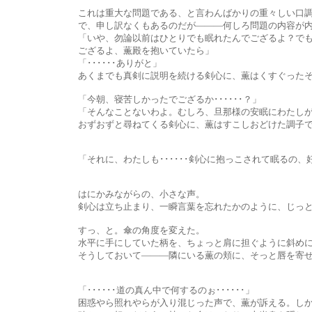
これは重大な問題である、と言わんばかりの重々しい口調に、薫は
で、申し訳なくもあるのだが―――何しろ問題の内容が内
「いや、勿論以前はひとりでも眠れたんでござるよ？でも、今はもう
ござるよ、薫殿を抱いていたら」
「･･････ありがと」
あくまでも真剣に説明を続ける剣心に、薫はくすぐったそう
「今朝、寝苦しかったでござるか･･････？」
「そんなことないわよ。むしろ、旦那様の安眠にわたしが欠かせない
おずおずと尋ねてくる剣心に、薫はすこしおどけた調子で返した
「それに、わたしも･･････剣心に抱っこされて眠るの、好
はにかみながらの、小さな声。
剣心は立ち止まり、一瞬言葉を忘れたかのように、じっと薫
すっ、と。傘の角度を変えた。
水平に手にしていた柄を、ちょっと肩に担ぐように斜めに
そうしておいて―――隣にいる薫の頬に、そっと唇を寄せ
「･･････道の真ん中で何するのぉ･･････」
困惑やら照れやらが入り混じった声で、薫が訴える。しかし剣心