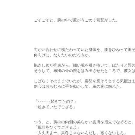
ごそごそと、腕の中で薫がうごめく気配がした。
向かい合わせに横たわっていた身体を、腰をひねって返そう
仰向けに、なりたいのだろうか。
抱きしめた拘束から、細い腕を引き抜いて、ぱたりと畳のほ
そうして、布団の外の腕をはみ出させたところで、彼女は動
しばらくそのままでいたが、姿勢を戻そうとする気配はま
剣心はおもむろに手を動かして、薫の腕に触れた。
「･･････起きてたの？」
「起きていたでござる」
つう、と。腕のの内側の柔らかい皮膚を指先でなぞると、ぴ
「風邪をひくでござるよ」
「大丈夫よー。真冬じゃないんだし、寒くないもん」