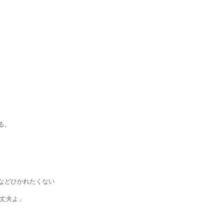
る。
どひかれたくない
丈夫よ」