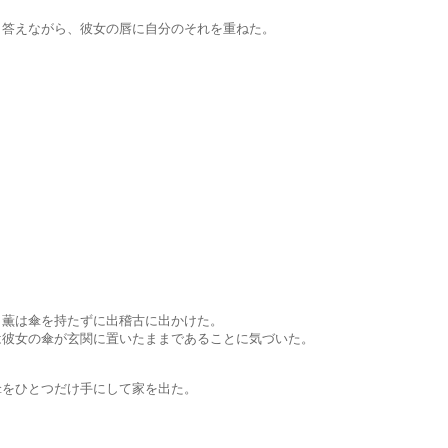
ながら、彼女の唇に自分のそれを重ねた。
傘を持たずに出稽古に出かけた。
傘が玄関に置いたままであることに気づいた。
とつだけ手にして家を出た。