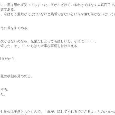
思わず笑ってしまった。彼がふざけているわけではなく大真面目であ
容である。
薫殿がそばにいないと熟睡できないというか落ち着かないというか･･
に首をすくめる。
のなら、光栄だしとっても嬉しいわ。それに･･････」
。そして、いちばん大事な事柄を付け加える。
きだから」
の横顔を見つめる。
する。
た。
は平然としたもので、「傘が、隠してくれるでござるよ」とのたまっ