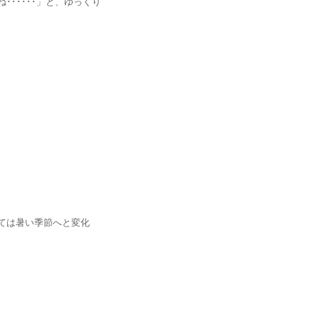
････」と、ゆっくり
は暑い季節へと変化