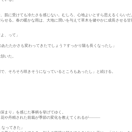
受けても冷たさを感じない。むしろ、心地よいとすら思えるくらいだ
春の暖かな雨は、大地に潤いを与えて草木を健やかに成長させる甘
よ、って」
たかさも変わってきたでしょう？すっかり陽も長くなったし」
頷いた。
ろそろ咲きそうになっているところもあったし」と続ける。
り」を感じた事柄を挙げてゆく。
精された前栽が季節の変化を教えてくれるが―――
なってきた」