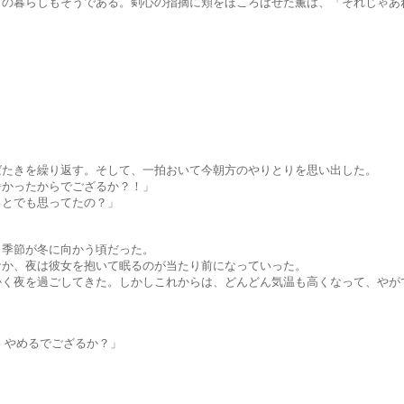
そうである。剣心の指摘に頬をほころばせた薫は、「それじゃあね･･
繰り返す。そして、一拍おいて今朝方のやりとりを思い出した。
たからでござるか？！」
でも思ってたの？」
。
が冬に向かう頃だった。
は彼女を抱いて眠るのが当たり前になっていった。
ごしてきた。しかしこれからは、どんどん気温も高くなって、やがて
やめるでござるか？」