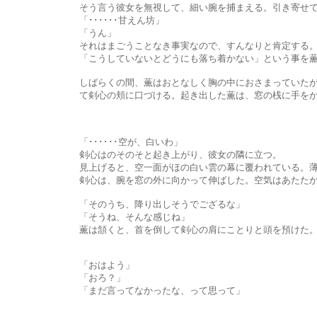
そう言う彼女を無視して、細い腕を捕まえる。引き寄せて、もう
「･･････甘えん坊」
「うん」
それはまごうことなき事実なので、すんなりと肯定する
「こうしていないとどうにも落ち着かない」という事を薫も承知し
しばらくの間、薫はおとなしく胸の中におさまっていたが、やがて
て剣心の頬に口づける。起き出した薫は、窓の桟に手をかけ
「･･････空が、白いわ」
剣心はのそのそと起き上がり、彼女の隣に立つ。
見上げると、空一面がほの白い雲の幕に覆われている。薄雲の上
剣心は、腕を窓の外に向かって伸ばした。空気はあたたかいが、
「そのうち、降り出しそうでござるな」
「そうね、そんな感じね」
薫は頷くと、首を倒して剣心の肩にことりと頭を預けた
「おはよう」
「おろ？」
「まだ言ってなかったな、って思って」