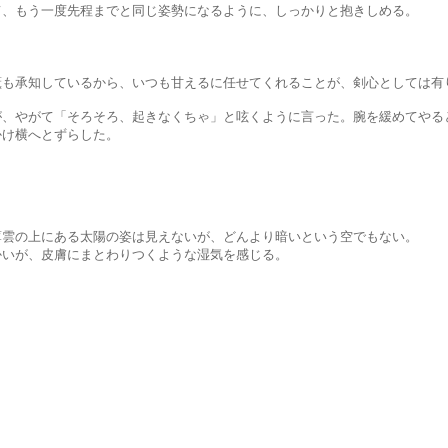
一度先程までと同じ姿勢になるように、しっかりと抱きしめる。
。
ているから、いつも甘えるに任せてくれることが、剣心としては有
「そろそろ、起きなくちゃ」と呟くように言った。腕を緩めてやると
横へとずらした。
にある太陽の姿は見えないが、どんより暗いという空でもない。
皮膚にまとわりつくような湿気を感じる。
。