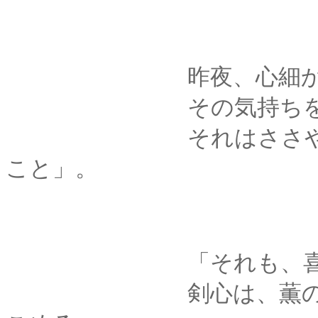
昨夜、心細かっ
その気持ちを今埋め
それはささやかな、
こと」。
「それも、喜ん
剣心は、薫の手を包