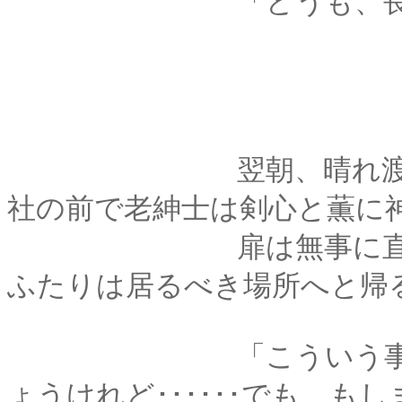
「どうも、長々とお
翌朝、晴れ渡った夏
社の前で老紳士は剣心と薫に
扉は無事に直されて
ふたりは居るべき場所へと帰
「こういう事態が度
ょうけれど･･････でも、