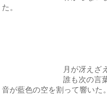
た。
月が冴えざえと庭
誰も次の言葉を発さ
音が藍色の空を割って響いた