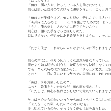
「はじめる？」
「俺は、弱い人や、苦しんでいる人を助けたいから」
剣心は開いた自分のてのひらに視線を落とし、じっと見つ
「俺はまだ子供だけど、俺より弱い、苦しんでいる人たちのために
「奇兵隊に入るのは･･････それを生かすための第一歩？
「うん。俺の剣を、人のために役立てたいんだ」
剣心は、開いた手をぐっと握りしめた。
目に見えない、何処かにある希望を掴むように、力をこめ
「だから俺は、これからの未来がよい方向に導かれますように、
剣心の声には、張りつめたような決意がみなぎっていた
薫がよく知る明治の剣心も、幾度も何かを決断しなくてはならない
でも、そんな時の彼の表情からは、「きっと大丈夫」と安心させ
けれど―――目の前にいる少年のその表情には、触れれば破裂し
「薫は、何をお願いしたの？」
ふっと、緊張をといた剣心が、薫の顔を覗きこむ。
「わたしは、剣心が怪我とかしないで元気でいられますよう
それは本心からの願いだったから薫はさらりと口にしたのだった
「そんなことお願いしたの？ 小さいなぁ」
少し照れているのか、そっけなく剣心は目を逸らした。