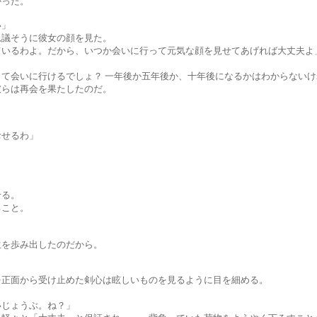
った。
」
そうに彼女の顔を見た。
よ。だから、いつか会いに行って元気な顔を見せてあげれば大丈夫よ
行けるでしょ？ 一年後か五年後か、十年後になるかはわからないけ
は再会を果たしたのだ。
せるわ」
る。
こと。
歩み出したのだから。
ら受け止めた剣心は眩しいものを見るように目を細める。
ょうぶ。ね？」