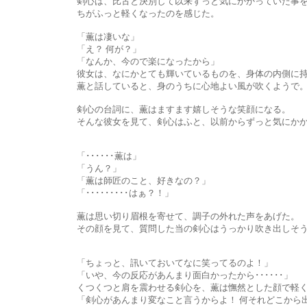
剣心は、比古と決別して以来ずっと気にかかっていた事を軽々と「
ちがふっと軽くなったのを感じた。
「薫は凄いな」
「え？ 何が？」
「なんか、今ので楽になったから」
彼女は、なにかとても輝いているものを、身体の内側に持っ
薫と話していると、身のうちに心地よい風が吹くようで。彼女の
剣心の台詞に、薫はますます嬉しそうな笑顔になる。
そんな彼女を見て、剣心はふと、以前からずっと気にかかって
「･･････薫は」
「うん？」
「薫は師匠のこと、好きなの？」
「･････････はぁ？！」
薫は思い切り眉根を寄せて、調子の外れた声をあげた。
その顔を見て、質問した当の剣心はうっかり吹き出しそう
「ちょっと、訊いておいてなに笑ってるのよ！」
「いや、今の反応があんまり面白かったから･･････」
くつくつと肩を震わせる剣心を、薫は憮然とした顔で軽く
「剣心があんまり変なこと言うからよ！ 何それどこから出