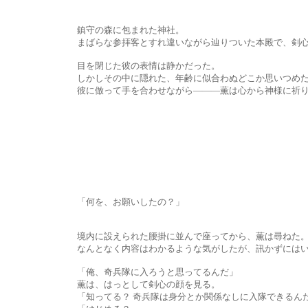
鎮守の森に包まれた神社。
まばらな参拝客とすれ違いながら辿りついた本殿で、剣心は
目を閉じた彼の表情は静かだった。
しかしその中に隠れた、年齢に似合わぬどこか思いつめた雰囲気
彼に倣って手を合わせながら―――薫は心から神様に祈り
「何を、お願いしたの？」
境内に設えられた腰掛に並んで座ってから、薫は尋ねた
なんとなく内容はわかるような気がしたが、訊かずにはいら
「俺、奇兵隊に入ろうと思ってるんだ」
薫は、はっとして剣心の顔を見る。
「知ってる？ 奇兵隊は身分とか関係なしに入隊できるんだよ。