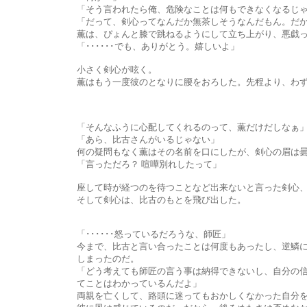
「そう言われたら俺、危険なことは何もできなくなるじゃ
「だって、剣心ってなんだか無茶しそうなんだもん。だから、こ
薫は、ぴょんと膝で跳ねるようにして立ち上がり、悪戯っぽ
「･･････でも、ありがとう。嬉しいよ」
小さく剣心が呟く。
薫はもう一度彼のとなりに腰をおろした。先程より、わずか
「そんなふうに心配してくれるのって、薫だけだしなぁ
「あら、比古さんがいるじゃない」
何の疑問もなく薫はその名前を口にしたが、剣心の眉は曇
「言っただろ？ 喧嘩別れしたって」
座して時が経つのを待つことなど出来ないと言った剣心、それを
そして剣心は、比古のもとを飛び出した。
「･･････怒っているだろうな、師匠」
今まで、比古と言い合ったことは何度もあったし、逆鱗に触れてぶ
しまったのだ。
「どう考えても師匠の言う事は納得できないし、自分の信じたとおり
てことはわかっているんだよ」
両親を亡くして、路頭に迷ってもおかしくなかった自分を拾ってく