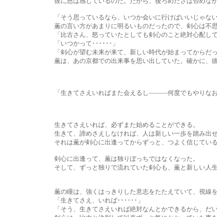
彼に恩は感じているのだ。だから、後ろめたさは否めなか
「そう思っているなら、いつか会いに行けばいいじゃない
薫の言い方があまりに明るいものだったので、剣心は不思議
「比古さん、怒っていたとしても剣心のこと絶対心配しているわ
「いつかって･･････」
「剣心が望む未来が来て、新しい時代が始まってからだって会いに
薫は、あの京都での出来事を思い出していた。確かに、彼ら
「生きてさえいればまた会えるし―――何度でもやりなお
生きてさえいれば、必ずまた始めることができる。
生きて、諦めさえしなければ、人は新しい一歩を踏み出せ
それは薫が剣心に出逢ってからずっと、つよく信じている
剣心に出逢って、薫は独りぼっちではなくなった。
そして、ずっと独りで流れていた剣心も、薫と新しい人生を
薫の瞳は、強くはっきりした意志をたたえていて、視線を正面か
「生きてさえ、いれば･･････」
「そう、生きてさえいれば絶対なんとかできるから、だいじ