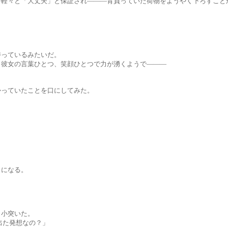
大丈夫」と保証され―――背負っていた荷物をようやく下ろすことが
ているみたいだ。
言葉ひとつ、笑顔ひとつで力が湧くようで―――
いたことを口にしてみた。
になる。
小突いた。
た発想なの？」