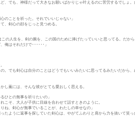
、神様だって大きなお願いばかりじゃ叶えるのに苦労するでしょ。だ
ことを祈った。それでいいじゃない」
剣心の顔をじっと見つめる。
人生を、剣の腕を、この国のために捧げたっていいと思ってる。だから
れだけで･･････」
」
。
剣心は自分のことはどうでもいいみたいに思ってるみたいだから、わ
には、そんな彼がとても愛おしく思える。
との無事を祈りたいの」
、大人が子供に目線を合わせて話すときのように。
剣心が無事でいることが、わたしの幸せなの」
うに返事を探していた剣心は、やがてふわりと肩から力を抜いて笑っ