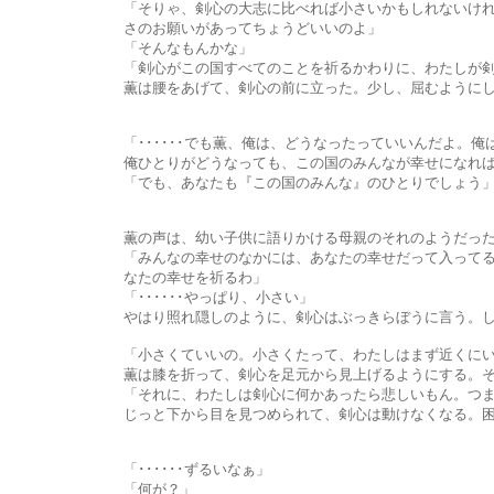
「そりゃ、剣心の大志に比べれば小さいかもしれないけれど、でも
さのお願いがあってちょうどいいのよ」
「そんなもんかな」
「剣心がこの国すべてのことを祈るかわりに、わたしが剣心の
薫は腰をあげて、剣心の前に立った。少し、屈むようにして、
「･･････でも薫、俺は、どうなったっていいんだよ。俺はこの
俺ひとりがどうなっても、この国のみんなが幸せになれば、俺はそ
「でも、あなたも『この国のみんな』のひとりでしょう
薫の声は、幼い子供に語りかける母親のそれのようだった
「みんなの幸せのなかには、あなたの幸せだって入ってるの。でも
なたの幸せを祈るわ」
「･･････やっぱり、小さい」
やはり照れ隠しのように、剣心はぶっきらぼうに言う。しかし薫
「小さくていいの。小さくたって、わたしはまず近くにいるひ
薫は膝を折って、剣心を足元から見上げるようにする。それこそ
「それに、わたしは剣心に何かあったら悲しいもん。つまりね、
じっと下から目を見つめられて、剣心は動けなくなる。困ったよ
「･･････ずるいなぁ」
「何が？」