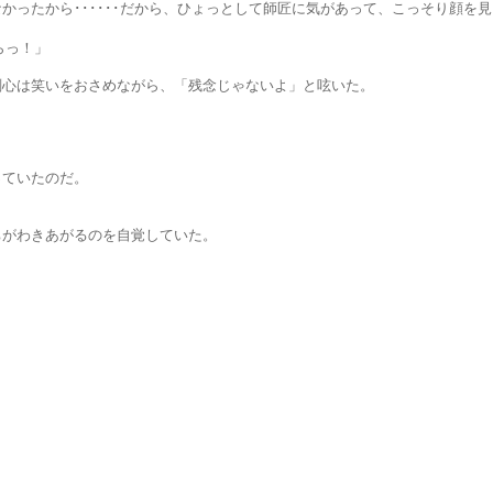
･･････だから、ひょっとして師匠に気があって、こっそり顔を見
っ！」
いをおさめながら、「残念じゃないよ」と呟いた。
いたのだ。
。
きあがるのを自覚していた。