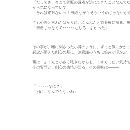
「だってさ、今まで師匠の縁者が訪ねてきたことなんてなかったから
から気になっていて」
「それは絶対ないっ！ 残念ながらそういうのじゃないから
さも心外と言わんばかりに、ぶんぶんと首を横に振る。剣心は笑
「残念じゃなくて･･････むしろ、よかった」
その事が、喉に刺さった小骨のように、ずっと気にかかって
懸念が消えた剣心の頬に、無意識のうちに笑みが浮かぶ
薫は、ふぅんと小さく呟きながらも、くすぐったい気持ちがわ
今の質問と、剣心の表情が語る、その意味は―――
「･･････なに？」
「別に、なんでもないわ」