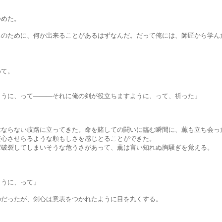
めた。
、何か出来ることがあるはずなんだ。だって俺には、師匠から学んだ
」
て。
って―――それに俺の剣が役立ちますように、って、祈った」
。
岐路に立ってきた。命を賭しての闘いに臨む瞬間に、薫も立ち会った
らるような頼もしさを感じとることができた。
てしまいそうな危うさがあって、薫は言い知れぬ胸騒ぎを覚える。
に、って」
が、剣心は意表をつかれたように目を丸くする。