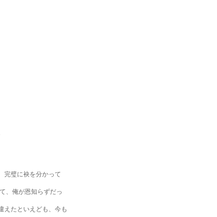
。
完璧に袂を分かって
て、俺が恩知らずだっ
えたといえども、今も