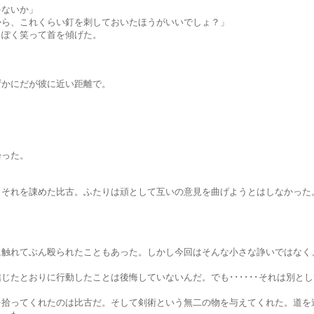
ないか」
れくらい釘を刺しておいたほうがいいでしょ？」
く笑って首を傾げた。
にだが彼に近い距離で。
」
った。
諌めた比古。ふたりは頑として互いの意見を曲げようとはしなかった
ん殴られたこともあった。しかし今回はそんな小さな諍いではなく、
に行動したことは後悔していないんだ。でも･･････それは別とし
れたのは比古だ。そして剣術という無二の物を与えてくれた。道を違