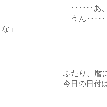
「･･････あ、今
「うん･･････あれ
な」
ふたり、暦に目
今日の日付は、明治