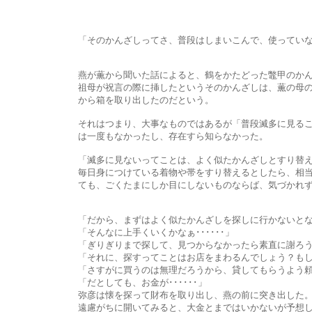
「そのかんざしってさ、普段はしまいこんで、使っていない
燕が薫から聞いた話によると、鶴をかたどった鼈甲のかんざしは
祖母が祝言の際に挿したというそのかんざしは、薫の母の髪にも飾
から箱を取り出したのだという。
それはつまり、大事なものではあるが「普段滅多に見ることがない
は一度もなかったし、存在すら知らなかった。
「滅多に見ないってことは、よく似たかんざしとすり替えても、
毎日身につけている着物や帯をすり替えるとしたら、相当似ている
ても、ごくたまにしか目にしないものならば、気づかれずに
「だから、まずはよく似たかんざしを探しに行かないとな
「そんなに上手くいくかなぁ･･････」
「ぎりぎりまで探して、見つからなかったら素直に謝ろう
「それに、探すってことはお店をまわるんでしょう？もし見つかった
「さすがに買うのは無理だろうから、貸してもらうよう頼むん
「だとしても、お金が･･････」
弥彦は懐を探って財布を取り出し、燕の前に突き出した。その財
遠慮がちに開いてみると、大金とまではいかないが予想していた