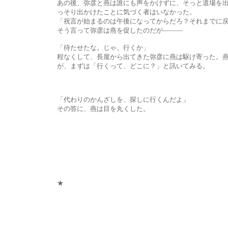
あの後、弥彦と燕は誰にも声をかけずに、そっと道場を出た。皆が
っそり出かけたことに気づく者はいなかった。
「祝言が始まるのは午後になってからだろ？それまでに戻れ
そう言って弥彦は燕を促したのだが―――
「待たせたな。じゃ、行くか」
程なくして、長屋から出てきた弥彦に燕は駆け寄った。燕は彼の思
が、まずは「行くって、どこに？」と訊いてみる。
「代わりのかんざしを、探しに行くんだよ」
その答に、燕は目を丸くした。
★