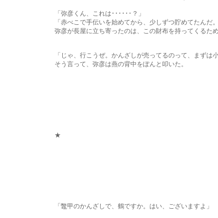
「弥彦くん、これは･･････？」
「赤べこで手伝いを始めてから、少しずつ貯めてたんだ。たいし
弥彦が長屋に立ち寄ったのは、この財布を持ってくるためだったら
「じゃ、行こうぜ。かんざしが売ってるのって、まずは小間
そう言って、弥彦は燕の背中をぽんと叩いた。
★
「鼈甲のかんざしで、鶴ですか。はい、ございますよ」