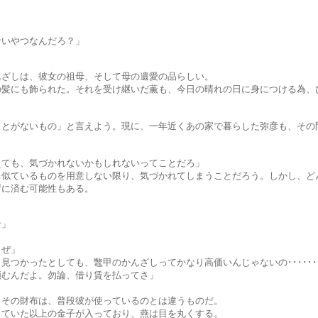
やつなんだろ？」
、彼女の祖母、そして母の遺愛の品らしい。
られた。それを受け継いだ薫も、今日の晴れの日に身につける為、ひ
もの」と言えよう。現に、一年近くあの家で暮らした弥彦も、その間
気づかれないかもしれないってことだろ」
ものを用意しない限り、気づかれてしまうことだろう。しかし、どん
済む可能性もある。
」
ぜ」
としても、鼈甲のかんざしってかなり高価いんじゃないの･･････
だよ。勿論、借り賃を払ってさ」
布は、普段彼が使っているのとは違うものだ。
以上の金子が入っており、燕は目を丸くする。