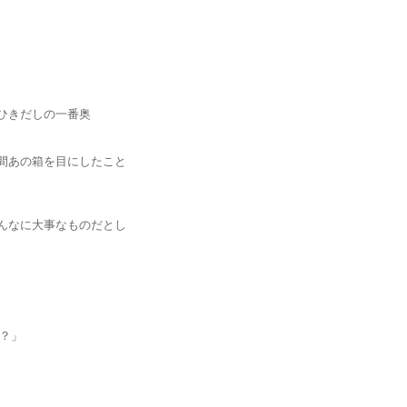
きだしの一番奥
あの箱を目にしたこと
なに大事なものだとし
？」