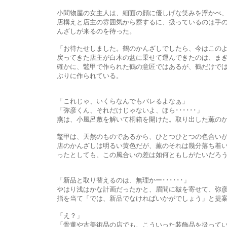
小間物屋の女主人は、細面の顔に優しげな笑みを浮かべ、子供
店構えと店主の雰囲気から察するに、扱っているのは手の届きやす
んざしが来るのを待った。
「お待たせしました。鶴のかんざしでしたら、今はこのよう
戻ってきた店主が白木の盆に乗せて運んできたのは、まぎれもなく
確かに、鼈甲で作られた鶴の意匠ではあるが、鶴だけではなく、そ
ぶりに作られている。
「これじゃ、いくらなんでもバレるよなぁ」
「弥彦くん、それだけじゃないよ、ほら･･････」
燕は、小風呂敷を解いて桐箱を開けた。取り出した薫のかんざ
鼈甲は、天然のものであるから、ひとつひとつの色合いが異
店のかんざしは明るい黄色だが、薫のそれは幾分落ち着いた色だ。
ったとしても、この風合いの差は如何ともしがたいだろう
「新品と取り替えるのは、無理かー･･････」
やはり浅はかな計画だったかと、眉間に皺を寄せて、弥彦は唸った
指を当て「では、新品でなければいかがでしょう」と提案
「え？」
「骨董や古美術品の店でも、こういった装飾品を扱っているところは