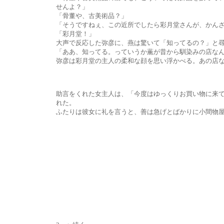
せんよ？」
「骨董や、古美術品？」
「そうですねぇ、この近所でしたら彩月堂さんが、かんざしも
「彩月堂！」
大声で反応した弥彦に、燕は驚いて「知ってるの？」と尋
「ああ、知ってる。っていうか薫が昔から馴染みの店なんだ、あ
弥彦は彩月堂の主人の柔和な顔を思い浮かべる。あの店ならば、
助言をくれた女主人は、「今度はゆっくりお買い物に来てください
れた。
ふたりは彼女に礼を言うと、善は急げとばかりに小間物屋を