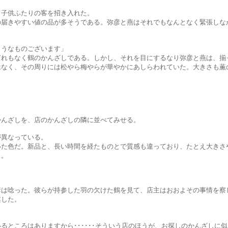
ふたりの客を招き入れた。
い値の品が多そうである。弥彦と燕はそれでもなんとなく緊張しなが
なものございます」
鶴のかんざしである。しかし、それを目にするなり弥彦と燕は、揃っ
の周りには松やら梅やらが華やかにあしらわれていた。大きさも薫の
しを、店のかんざしの隣に並べてみせる。
なっている。
新品と、長い時間を経たものとで質感も違っており、たとえ大きさや
。
。彼らが持参した羽の欠けた鶴を見て、店主はおおよその事情を察し
した。
ありますから･･････そういう店のほうが、お探しのかんざしに似