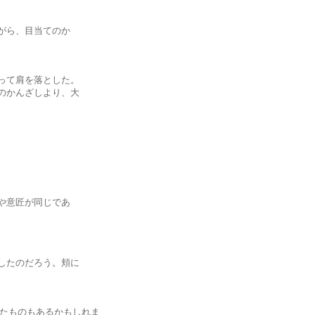
ら、目当てのか
て肩を落とした。
かんざしより、大
意匠が同じであ
たのだろう。頬に
たものもあるかもしれま