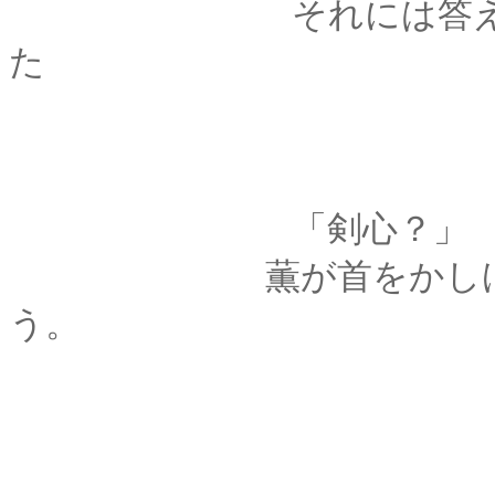
それには答えずに、
た
「剣心？
」
薫が首をかしげて、
う。