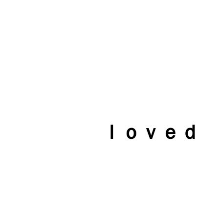
ｌｏｖｅｄ