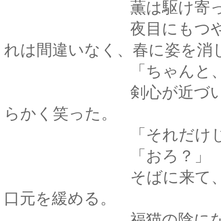
薫は駆け寄って、道
夜目にもつややかな
れは間違いなく、春に姿を消
「ちゃんと、帰って
剣心が近づいて屈み
らかく笑った。
「それだけじゃない
「おろ？」
そばに来て、剣心も
口元を緩める。
福猫の陰になって見