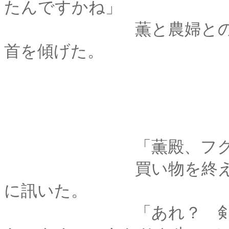
たんですかね」
薫と農婦との会話を
首を傾げた。
「薫殿、フクネコ
買い物を終えて道場
に訊いた。
「あれ？ 剣心は見