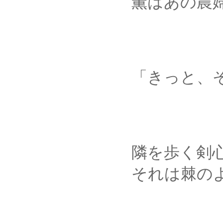
薫はあの農婦から聞
「きっと、それが性
隣を歩く剣心が何気
それは棘のように、