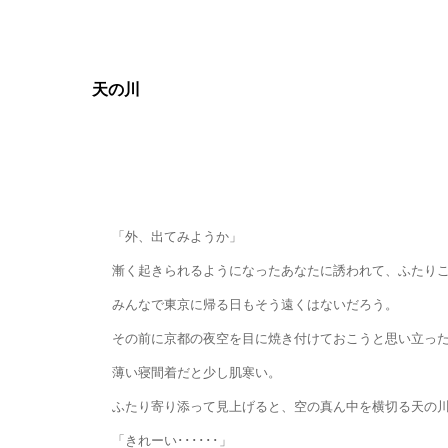
天の川
「外、出てみようか」
漸く起きられるようになったあなたに誘われて、ふたりこっ
みんなで東京に帰る日もそう遠くはないだろう。
その前に京都の夜空を目に焼き付けておこうと思い立った
薄い寝間着だと少し肌寒い。
ふたり寄り添って見上げると、空の真ん中を横切る天の川
「きれーい･･････」