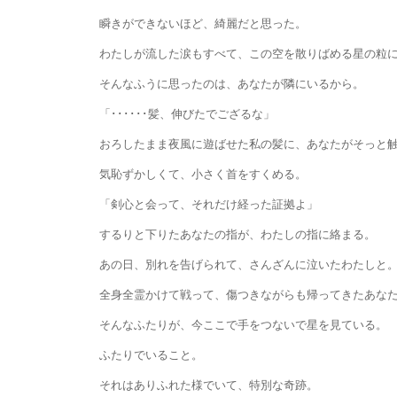
瞬きができないほど、綺麗だと思った。
わたしが流した涙もすべて、この空を散りばめる星の粒にな
そんなふうに思ったのは、あなたが隣にいるから。
「･･････髪、伸びたでござるな」
おろしたまま夜風に遊ばせた私の髪に、あなたがそっと触
気恥ずかしくて、小さく首をすくめる。
「剣心と会って、それだけ経った証拠よ」
するりと下りたあなたの指が、わたしの指に絡まる。
あの日、別れを告げられて、さんざんに泣いたわたしと
全身全霊かけて戦って、傷つきながらも帰ってきたあなた
そんなふたりが、今ここで手をつないで星を見ている。
ふたりでいること。
それはありふれた様でいて、特別な奇跡。