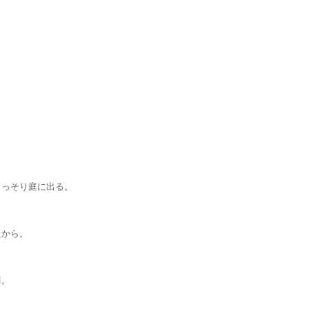
そり庭に出る。
から。
。